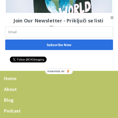
Join Our Newsletter - Priključi se listi
čitaoca
Unsplash (Markus Spiske)
Subscribe Now
POWERED BY
Home
About
Blog
Podcast